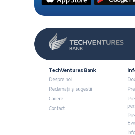
TechVentures Bank
Inf
Despre noi
Doc
Reclamații și sugestii
Pre
Cariere
Pre
per
Contact
Pre
Evi
Inf