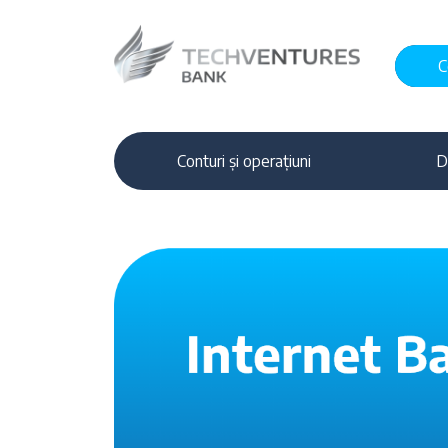
C
Conturi și operațiuni
D