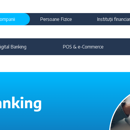
ompanii
Persoane Fizice
Instituții financia
igital Banking
POS & e-Commerce