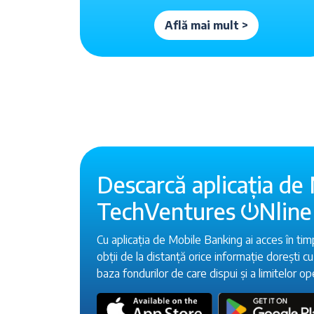
Află mai mult >
Descarcă aplicația de
TechVentures
Nline
Cu aplicația de Mobile Banking ai acces în tim
obții de la distanță orice informație dorești cu 
baza fondurilor de care dispui și a limitelor o