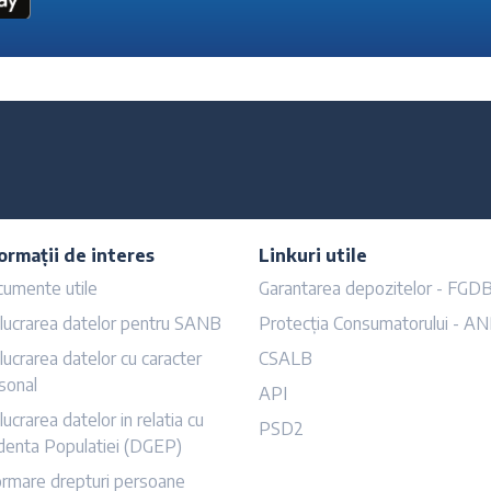
ormații de interes
Linkuri utile
umente utile
Garantarea depozitelor - FGD
lucrarea datelor pentru SANB
Protecția Consumatorului - A
lucrarea datelor cu caracter
CSALB
sonal
API
lucrarea datelor in relatia cu
PSD2
denta Populatiei (DGEP)
ormare drepturi persoane