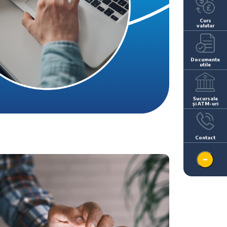
Curs
valutar
Documente
utile
Sucursale
și ATM-uri
Contact