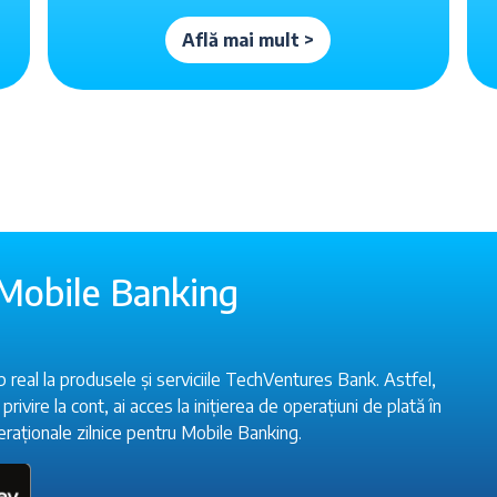
Află mai mult >
 Mobile Banking
p real la produsele și serviciile TechVentures Bank. Astfel,
privire la cont, ai acces la inițierea de operațiuni de plată în
peraționale zilnice pentru Mobile Banking.