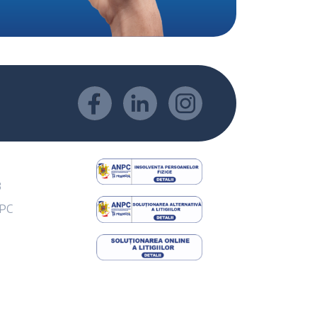
B
NPC