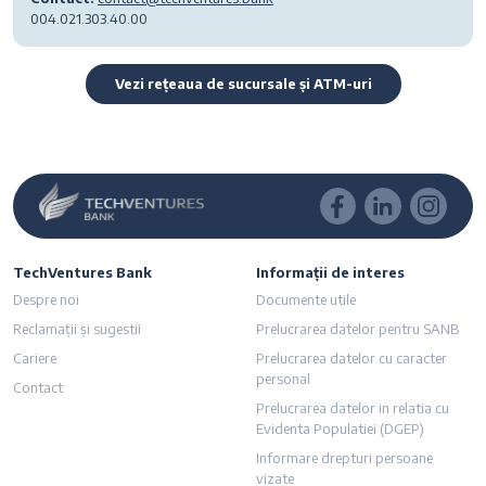
004.021.303.40.00
Vezi rețeaua de sucursale și ATM-uri
TechVentures Bank
Informații de interes
Despre noi
Documente utile
Reclamații și sugestii
Prelucrarea datelor pentru SANB
Cariere
Prelucrarea datelor cu caracter
personal
Contact
Prelucrarea datelor in relatia cu
Evidenta Populatiei (DGEP)
Informare drepturi persoane
vizate