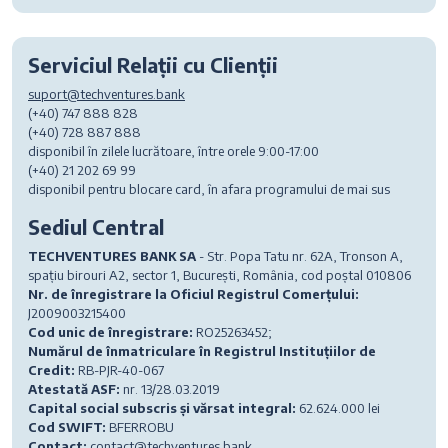
Serviciul Relații cu Clienții
suport@techventures.bank
(+40) 747 888 828
(+40) 728 887 888
disponibil în zilele lucrătoare, între orele 9:00-17:00
(+40) 21 202 69 99
disponibil pentru blocare card, în afara programului de mai sus
Sediul Central
TECHVENTURES BANK SA
- Str. Popa Tatu nr. 62A, Tronson A,
spațiu birouri A2, sector 1, București, România, cod poștal 010806
Nr. de înregistrare la Oficiul Registrul Comerțului:
J2009003215400
Cod unic de înregistrare:
RO25263452;
Numărul de înmatriculare în Registrul Instituțiilor de
Credit:
RB-PJR-40-067
Atestată ASF:
nr. 13/28.03.2019
Capital social subscris și vărsat integral:
62.624.000 lei
Cod SWIFT:
BFERROBU
Contact:
contact@techventures.bank