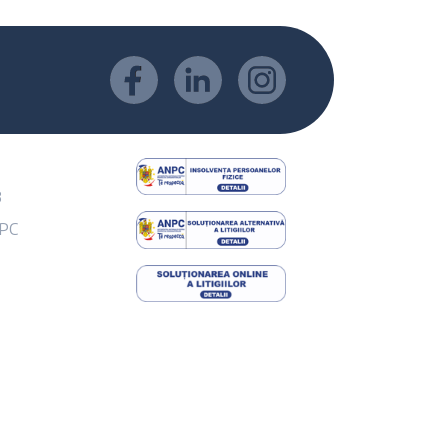
B
NPC