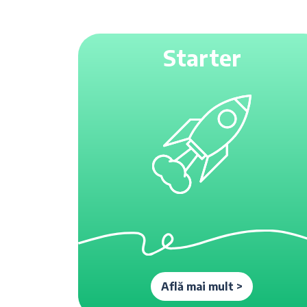
Starter
Află mai mult >