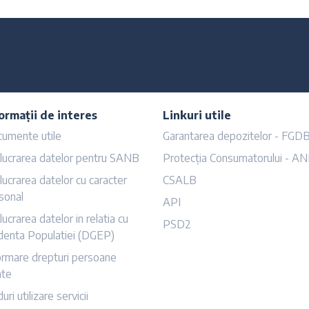
ormații de interes
Linkuri utile
umente utile
Garantarea depozitelor - FGD
lucrarea datelor pentru SANB
Protecția Consumatorului - A
lucrarea datelor cu caracter
CSALB
sonal
API
lucrarea datelor in relatia cu
PSD2
denta Populatiei (DGEP)
ormare drepturi persoane
ate
uri utilizare servicii