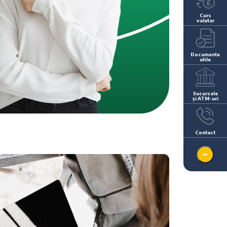
Curs
valutar
Documente
utile
Sucursale
și ATM-uri
Contact