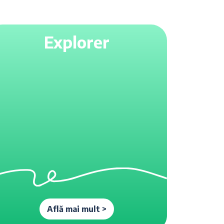
Explorer
Află mai mult >