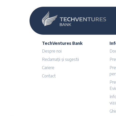
TechVentures Bank
Inf
Despre noi
Doc
Reclamații și sugestii
Pre
Cariere
Pre
per
Contact
Pre
Evi
Inf
viz
Ghid