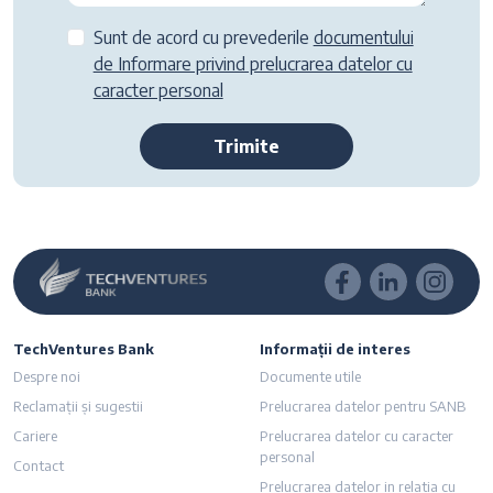
Sunt de acord cu prevederile
documentului
de Informare privind prelucrarea datelor cu
caracter personal
Trimite
TechVentures Bank
Informații de interes
Despre noi
Documente utile
Reclamații și sugestii
Prelucrarea datelor pentru SANB
Cariere
Prelucrarea datelor cu caracter
personal
Contact
Prelucrarea datelor in relatia cu