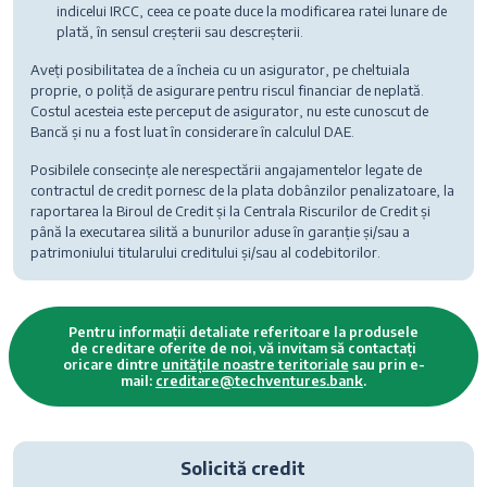
indicelui IRCC, ceea ce poate duce la modificarea ratei lunare de
plată, în sensul creșterii sau descreșterii.
Aveți posibilitatea de a încheia cu un asigurator, pe cheltuiala
proprie, o poliță de asigurare pentru riscul financiar de neplată.
Costul acesteia este perceput de asigurator, nu este cunoscut de
Bancă și nu a fost luat în considerare în calculul DAE.
Posibilele consecințe ale nerespectării angajamentelor legate de
contractul de credit pornesc de la plata dobânzilor penalizatoare, la
raportarea la Biroul de Credit și la Centrala Riscurilor de Credit și
până la executarea silită a bunurilor aduse în garanție și/sau a
patrimoniului titularului creditului și/sau al codebitorilor.
Pentru informații detaliate referitoare la produsele
de creditare oferite de noi, vă invitam să contactați
oricare dintre
unitățile noastre teritoriale
sau prin e-
mail:
creditare@techventures.bank
.
Solicită credit