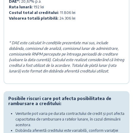
DAE*:
20,67% p.a.
Rata lunară:
192 lei
Costul total al creditului:
11.806 lei
Valoarea totală platibilă:
24.306 lei
* DAE este calculat în condițiile prezentate mai sus, include
dobânda, comisionul de analiză, comisionul lunar de administrare,
comisioanele RNPM percepute pe întreaga perioadă de creditare
(valoare la data curentă). Calculul este realizat considerând că întreg
creditul a fost utilizat de la acordare. Totalul de plată lunar (rata
lunară) este format din dobânda aferentă creditului utilizat.
Posibile riscuri care pot afecta posibilitatea de
rambursare a creditului:
Veniturile pot varia pe durata contractului de credit și pot afecta
capacitatea de rambursare a ratelor lunare, în cazul diminuării
acestora.
Dobânda aferentă creditului este variabilă, conform variației