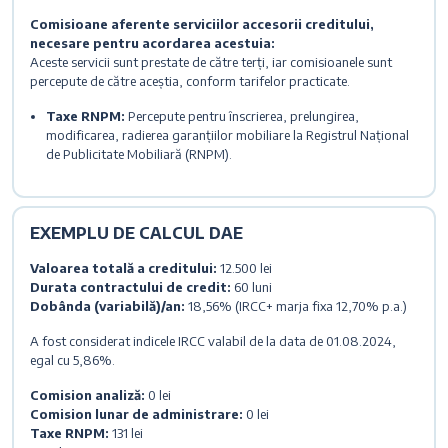
Comisioane aferente serviciilor accesorii creditului,
necesare pentru acordarea acestuia:
Aceste servicii sunt prestate de către terți, iar comisioanele sunt
percepute de către aceștia, conform tarifelor practicate.
Taxe RNPM:
Percepute pentru înscrierea, prelungirea,
modificarea, radierea garanțiilor mobiliare la Registrul Național
de Publicitate Mobiliară (RNPM).
EXEMPLU DE CALCUL DAE
Valoarea totală a creditului:
12.500 lei
Durata contractului de credit:
60 luni
Dobânda (variabilă)/an:
18,56% (IRCC+ marja fixa 12,70% p.a.)
A fost considerat indicele IRCC valabil de la data de 01.08.2024,
egal cu 5,86%.
Comision analiză:
0 lei
Comision lunar de administrare:
0 lei
Taxe RNPM:
131 lei