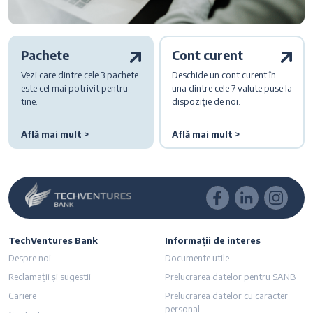
Pachete
Cont curent
Vezi care dintre cele 3 pachete
Deschide un cont curent în
este cel mai potrivit pentru
una dintre cele 7 valute puse la
tine.
dispoziție de noi.
Află mai mult >
Află mai mult >
TechVentures Bank
Informații de interes
Despre noi
Documente utile
Reclamații și sugestii
Prelucrarea datelor pentru SANB
Cariere
Prelucrarea datelor cu caracter
personal