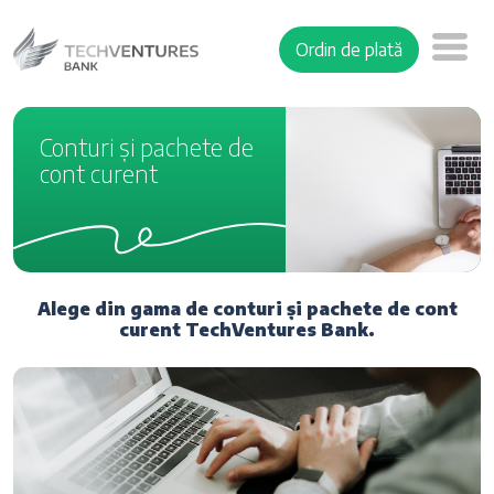
Ordin de plată
Conturi și pachete de
cont curent
Alege din gama de conturi și pachete de cont
curent TechVentures Bank.