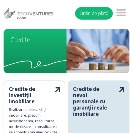
Ordin de plată
Credite
Credite de
Credite de
investiții
nevoi
imobiliare
personale cu
garanții reale
Realizarea de investiții
imobiliare
imobiliare, precum
achiziționarea, reabilitarea,
modernizarea, consolidarea
sau construirea unei locuințe.