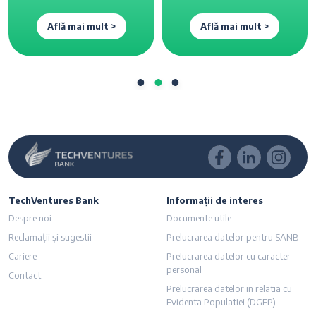
Află mai mult >
Află mai mult >
TechVentures Bank
Informații de interes
Despre noi
Documente utile
Reclamații și sugestii
Prelucrarea datelor pentru SANB
Cariere
Prelucrarea datelor cu caracter
personal
Contact
Prelucrarea datelor in relatia cu
Evidenta Populatiei (DGEP)