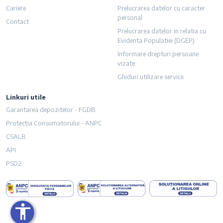
Cariere
Prelucrarea datelor cu caracter
personal
Contact
Prelucrarea datelor in relatia cu
Evidenta Populatiei (DGEP)
Informare drepturi persoane
vizate
Ghiduri utilizare servicii
Linkuri utile
imensiunea textului
Garantarea depozitelor - FGDB
Protecția Consumatorului - ANPC
i dimensiunea textului
CSALB
API
ză culorile
PSD2
u
i legăturile
accessibility
cursorul