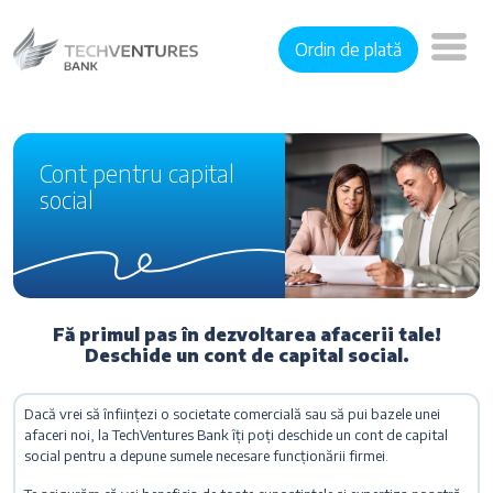
Ordin de plată
Cont pentru capital
social
Fă primul pas în dezvoltarea afacerii tale!
Deschide un cont de capital social.
Dacă vrei să înființezi o societate comercială sau să pui bazele unei
afaceri noi, la TechVentures Bank îți poți deschide un cont de capital
social pentru a depune sumele necesare funcționării firmei.