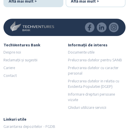
Află mai mult >
Află mai mult >
TechVentures Bank
Informații de interes
Despre noi
Documente utile
Reclamații și sugestii
Prelucrarea datelor pentru SANB
Cariere
Prelucrarea datelor cu caracter
personal
Contact
Prelucrarea datelor in relatia cu
Evidenta Populatiei (DGEP)
Informare drepturi persoane
vizate
Ghiduri utilizare servicii
Linkuri utile
imensiunea textului
Garantarea depozitelor - FGDB