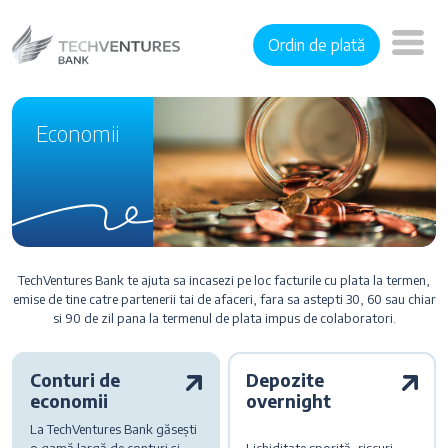
Ordin de plată
Economii
TechVentures Bank te ajuta sa incasezi pe loc facturile cu plata la termen,
emise de tine catre partenerii tai de afaceri, fara sa astepti 30, 60 sau chiar
si 90 de zil pana la termenul de plata impus de colaboratori.
Conturi de
Depozite
economii
overnight
La TechVentures Bank găsești
o gamă largă de conturi și
Lichiditate sporită, riscuri