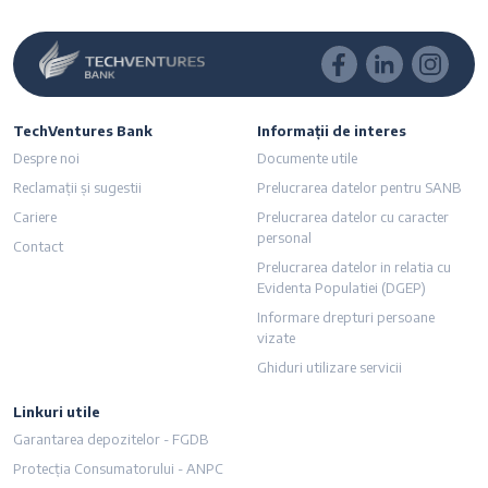
TechVentures Bank
Informații de interes
Despre noi
Documente utile
Reclamații și sugestii
Prelucrarea datelor pentru SANB
Cariere
Prelucrarea datelor cu caracter
personal
Contact
Prelucrarea datelor in relatia cu
Evidenta Populatiei (DGEP)
Informare drepturi persoane
vizate
Ghiduri utilizare servicii
Linkuri utile
imensiunea textului
Garantarea depozitelor - FGDB
Protecția Consumatorului - ANPC