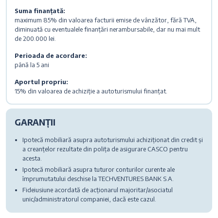
Suma finanțată:
maximum 85% din valoarea facturii emise de vânzător, fără TVA,
diminuată cu eventualele finanțări nerambursabile, dar nu mai mult
de 200.000 lei.
Perioada de acordare:
până la 5 ani
Aportul propriu:
15% din valoarea de achiziție a autoturismului finanțat.
GARANȚII
Ipotecă mobiliară asupra autoturismului achiziționat din credit și
a creanțelor rezultate din polița de asigurare CASCO pentru
acesta.
Ipotecă mobiliară asupra tuturor conturilor curente ale
împrumutatului deschise la TECHVENTURES BANK S.A.
Fideiusiune acordată de acționarul majoritar/asociatul
unic/administratorul companiei, dacă este cazul.